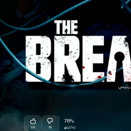
ن رئیس
78
%
58
16
(74)
رای