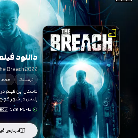
4.9
دانلود فیل
he Breach 2022
ترسناک
معمای
داستان این فیلم در
پلیس در شهر کوچک 
92m
PG-13
080p
درباره‌ی فی