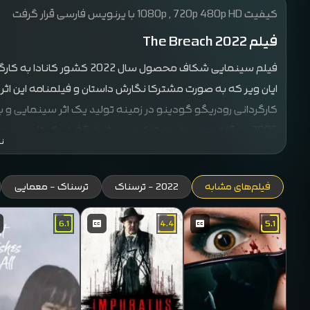
کیفیت 1080p , 720p 480p HD با یرنویس فارسی قرار گرفت
فیلم The Breach 2022
فیلم سینمایی شکاف محصول سا
ایان ویر که به صورت مشترکا نگارش داستان و فیلمنامه این اثر
کارگردانی رودریگو گودینو در زمینه تولید یک اثر سینمایی و بلن
2006 نیز آغاز نموده است تا
ن
نمود که داستان در مورد جان هاوکینز است که در یک شهر د
فیلم‌های مشابه
2022 - ترسناک
ترسناک - معمایی
جان هاوکینز به روز های پایانی خدمت خود در این شهر نزدیک
به قتل رسیده است و جان هاوکینز در جستجوی قاتل این جسد ب
6.1
4.4
5.1