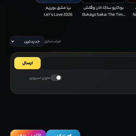
بوکایو ساکا: الان وقتش
بیا عشق بورزیم
است
Let's Love 2026
Bukayo Saka: The Time
S
Is Now 2026
مرتب‌سازی
ارسال
حاوی اسپویل