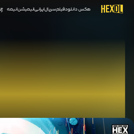
هکس دانلود
فیلم
سریال
ایرانی
انیمیشن
انیمه
ژان