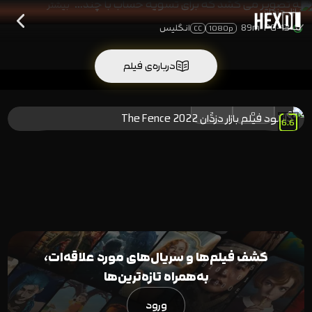
به تصویر می کشد که برای تسویه حساب با چند…
بیشتر
PG-13
89m
انگلیس
CC
1080p
درباره‌ی فیلم
100
%
(2)
رای
2
0
6.6
کشف فیلم‌ها و سریال‌های مورد علاقه‌ات،
به‌همراه تازه‌ترین‌ها
ورود