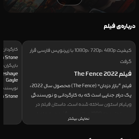
درباره‌ی فیلم
کارگردان:
کیفیت 1080p، 720p، 480p با زیرنویس فارسی قرار
am Stone
گرفت
بازیگران:
فیلم The Fence 2022
 Deshaye
Gayle
فیلم “بازار دزدان” (The Fence) محصول سال 2022،
نویسنده:
یک درام جنایی است که به کارگردانی و نویسندگی
am Stone
ویلیام استون ساخته شده است. داستان فیلم در
بریستول دهه 1980 میلادی می‌گذرد و به ماجرای
نمایش بیشتر
نوجوانی به نام استیو می‌پردازد که پس از دزدیده
شدن موتورسیکلتش، تصمیم می‌گیرد که آن را پس