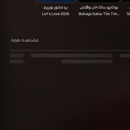
بوکایو ساکا: الان وقتش
بیا عشق بورزیم
است
Let's Love 2026
Bukayo Saka: The Time
S
Is Now 2026
مشاهده همه