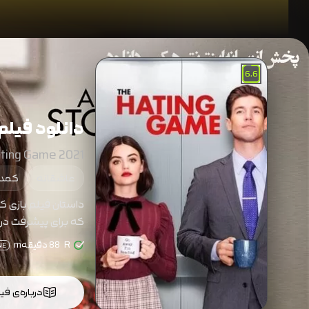
6.6
دانلود فیلم 
ting Game 2021
عاشقانه
کمد
که برای پیشرفت در
R
88 دقیقهm
NE
درباره‌ی فی