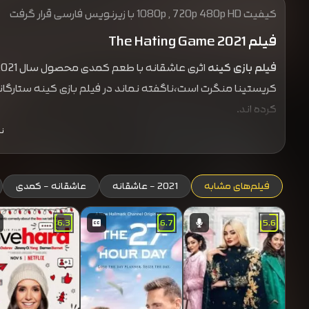
کیفیت 1080p , 720p 480p HD با زیرنویس فارسی قرار گرفت
فیلم The Hating Game 2021
فیلم بازی کینه
کریستینا منگرت است،ناگفته نماند در فیلم بازی کینه ستار
کرده اند.
ن
فیلم‌های مشابه
2021 - عاشقانه
عاشقانه - کمدی
6.3
6.7
5.6