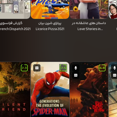
داستان های عاشقانه در
پیتزای شرین بیان
گزارش فرانسوی
دره گل آفتابگردان
rench Dispatch 2021
Licorice Pizza 2021
Love Stories in
Sunflower Valley 2021
7.3
7.5
6.8