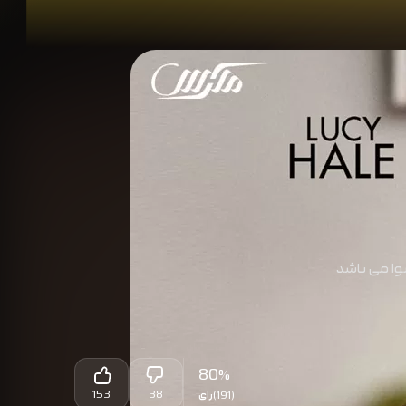
وسی و جاشوا می باشد
80
%
153
38
(191)
رای