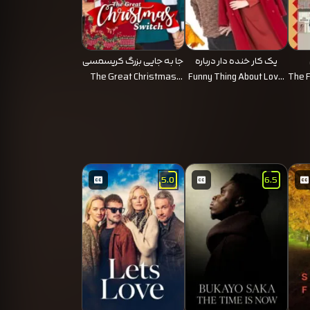
یک کار خنده دار درباره
جا به جایی بزرگ کریسمسی
عشق
The Great Christmas
Funny Thing About Love
The F
Switch 2021
2021
5.0
6.5