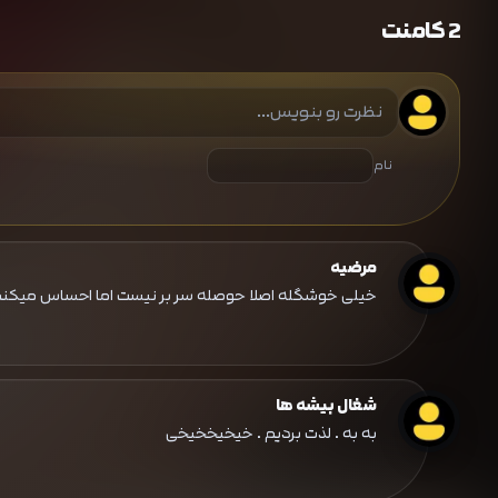
2 کامنت
نام
مرضیه
خیلی خوشگله اصلا حوصله سر بر نیست اما احساس میکنم
شغال بیشه ها
به به . لذت بردیم . خیخیخخیخی