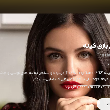
بازی کینه
The Ha
ی
داستان فیلم بازی کینه The Hating Game 2021 درباره دو شخص به نام های ل
 حرفه خودشان با هم جدال می کنند،این…
بیشتر
آمریکا
CC
1080p
FULL HD
ONLI
لم