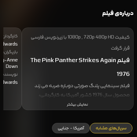
درباره‌ی فیلم
کارگردان:
کیفیت 1080p , 720p 480p HD با زیرنویس فارسی
 Edwards
قرار گرفت
بازیگران:
فیلم The Pink Panther Strikes Again
sley-Anne
Down
1976
نویسنده:
 Edwards
فیلم سینمایی پلنگ صورتی دوباره ضربه می زند
محصول سال 1976 کشور آمریکا به کارگردانی،
نویسندگی و تهیه کنندگی بلیک ادواردز، این فیلم
نمایش بیشتر
سینمایی که از سری تولیدات استدیو فیلمسازی
Amjo Productions نیز محسوب میشود در تاریخ 16
سریال‌های مشابه
آمریکا - جنایی
دسامبر 1976 با بودجه بیش از شش میلیون دلاری