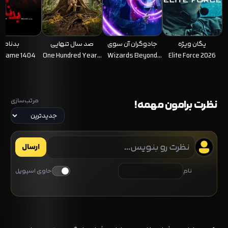
یگان ویژه
جادوگران آن سوی
صد سال تنهایی
بدنام
خیابان ویورلی
 Name 1404
One Hundred Years
Wizards Beyond
Elite Force 2026
of Solitude 2024–
Waverly Place
2026
2024–2026
مرتب‌سازی
نظرت برامون مهمه!
ارسال
نام
حاوی اسپویل