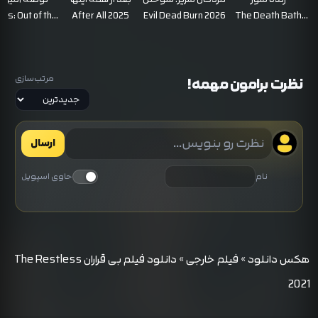
دوردست‌ ه
ous: Out of the
After All 2025
Evil Dead Burn 2026
The Death Bath
rther 2026
1404
مرتب‌سازی
نظرت برامون مهمه!
ارسال
نام
حاوی اسپویل
هکس دانلود
»
فیلم خارجی
»
دانلود فیلم بی قراران The Restless
2021