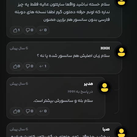
سلام خسته نباشید واقعا سایتتون عالیه فقط یه چیز
نداره که اونم حرفه دمتون گرم لطفا نسخه های دوبله
فارسی بدون سانسور هم بزارین ممنون
1
0
0
HHH
6 سال پیش
سلام زبان اصلیش هم سانسور شده یا نه ؟
0
0
1
مدیر
6 سال پیش
در پاسخ به HHH
سلام بله و سانسورش بیشتر است.
0
0
0
صبا
6 سال پیش
ببخشید چرا وقتی توی جاهای دیگه براتون کامنت میزاریم