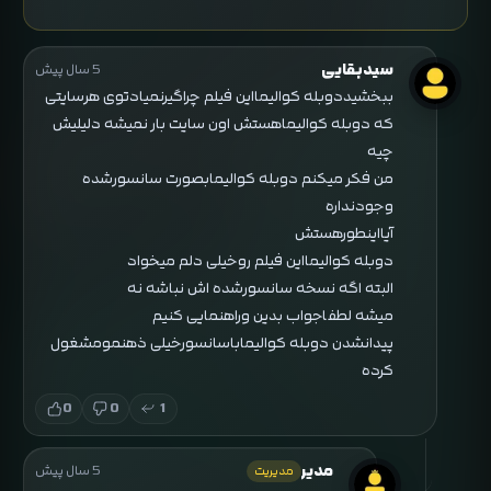
سیدبقایی
5 سال پیش
ببخشیددوبله کوالیمااین فیلم چراگیرنمیادتوی هرسایتی
که دوبله کوالیماهستش اون سایت بار نمیشه دلیلیش
چیه
من فکر میکنم دوبله کوالیمابصورت سانسورشده
وجودنداره
آیااینطورهستش
دوبله کوالیمااین فیلم روخیلی دلم میخواد
البته اگه نسخه سانسورشده اش نباشه نه
میشه لطفاجواب بدین وراهنمایی کنیم
پیدانشدن دوبله کوالیماباسانسورخیلی ذهنمومشغول
کرده
0
0
1
مدیر
5 سال پیش
مدیریت