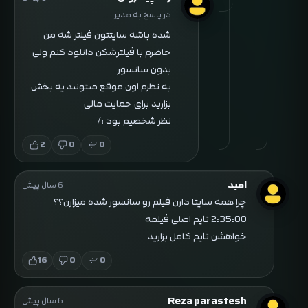
در پاسخ به مدیر
شده باشه سایتتون فیلتر شه من
حاضرم با فیلترشکن دانلود کنم ولی
بدون سانسور
به نظرم اون موقع میتونید یه بخش
بزارید برای حمایت مالی
نظر شخصیم بود :/
2
0
0
امید
6 سال پیش
چرا همه سایتا دارن فیلم رو سانسور شده میزارن؟؟
2:35:00 تایم اصلی فیلمه
خواهشن تایم کامل بزارید
16
0
0
Reza parastesh
6 سال پیش