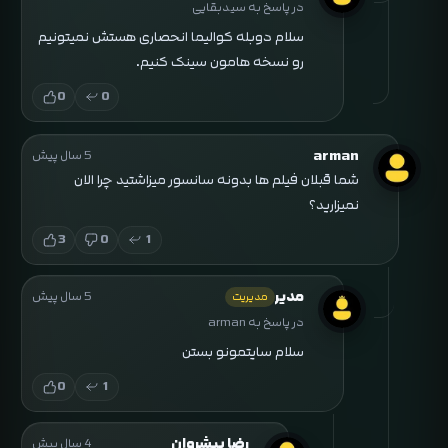
در پاسخ به سیدبقایی
سلام دوبله کوالیما انحصاری هستش نمیتونیم
رو نسخه هامون سینک کنیم.
0
0
arman
5 سال پیش
شما قبلان فیلم ها بدونه سانسور میزاشتید چرا الان
نمیزارید؟
3
0
1
مدیر
5 سال پیش
مدیریت
در پاسخ به arman
سلام سایتمونو بستن
0
1
رضا پیشروان
4 سال پیش