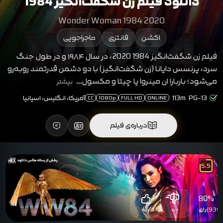
دانلود فیلم زن شگفت‌انگیز 1984
Wonder Woman 1984 2020
اکشن
فانتزی
ماجراجویی
فیلم زن شگفت‌انگیز 1984 2020، در سال ۱۹۸۴ و در طول جنگ
سرد، پرنسس دایانا (زن شگفت‌انگیز) با دو دشمن قدرتمند روبه‌رو
می‌شود؛ باربارا ان مینروا یا چیتا و مکسول…
بیشتر
PG-13
113m
آمریکا، انگلیس، اسپانیا
CC
1080p
FULL HD
ONLINE
درباره‌ی فیلم
5.5
80
%
(930)
رای
743
187